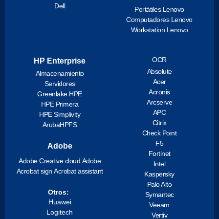
Dell
Portátiles Lenovo
Computadores Lenovo
Workstation Lenovo
OCR
HP Enterprise
Absolute
Almacenamiento
Acer
Servidores
Acronis
Greenlake HPE
Arcserve
HPE Primera
APC
HPE Simplivity
Citrix
ArubaHPFS
Check Point
F5
Adobe
Fortinet
Adobe Creative cloud
Adobe
Intel
Acrobat sign
Acrobat assistant
Kaspersky
Palo Alto
Otros:
Symantec
Huawei
Veeam
Logitech
Vertiv