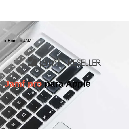
»
Home
»
JAMF
Jamf pro
para Apple