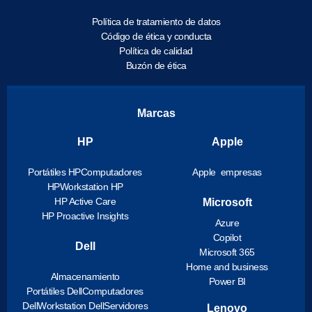
Política de tratamiento de datos
Código de ética y conducta
Política de calidad
Buzón de ética
Marcas
HP
Apple
Portátiles HP
Computadores
Apple empresas
HP
Workstation HP
HP Active Care
Microsoft
HP Proactive Insights
Azure
Copilot
Dell
Microsoft 365
Home and business
Almacenamiento
Power BI
Portátiles Dell
Computadores
Dell
Workstation Dell
Servidores
Lenovo