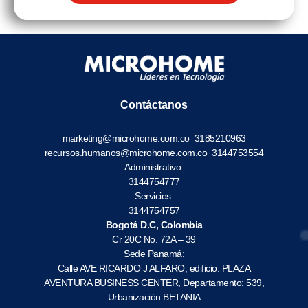
Contáctanos
marketing@microhome.com.co
3185210963
recursos.humanos@microhome.com.co
3144753554
Administrativo:
3144754777
Servicios:
3144754757
Bogotá D.C, Colombia
Cr 20C No. 72A – 39
Sede Panamá:
Calle AVE RICARDO J ALFARO, edificio: PLAZA
AVENTURA BUSINESS CENTER, Departamento: 539,
Urbanización BETANIA