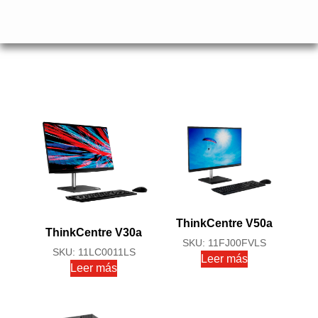
ThinkCentre V50a
ThinkCentre V30a
SKU: 11FJ00FVLS
SKU: 11LC0011LS
Leer más
Leer más