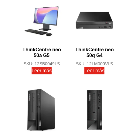
ThinkCentre neo
ThinkCentre neo
50a G5
50q G4
SKU: 12SB0049LS
SKU: 12LM000VLS
Leer más
Leer más