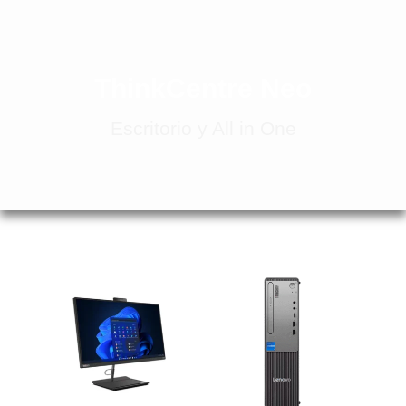
ThinkCentre Neo
Escritorio y All in One