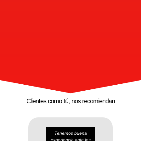
Clientes como tú, nos recomiendan
Tenemos buena
Ex
experiencia ante los
que