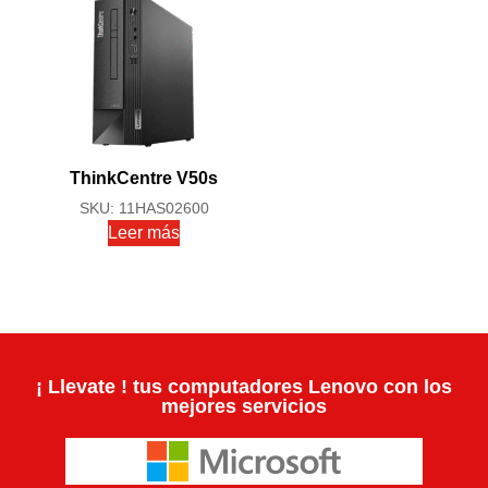
ThinkCentre V50s
SKU: 11HAS02600
Leer más
¡ Llevate ! tus computadores Lenovo con los
mejores servicios