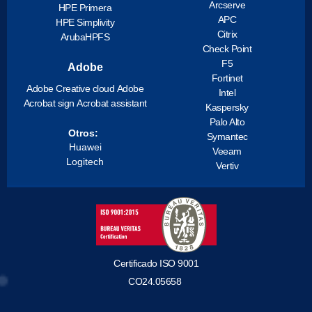
Arcserve
HPE Primera
APC
HPE Simplivity
Citrix
ArubaHPFS
Check Point
F5
Adobe
Fortinet
Adobe Creative cloud
Adobe
Intel
Acrobat sign
Acrobat assistant
Kaspersky
Palo Alto
Otros:
Symantec
Huawei
Veeam
Logitech
Vertiv
Certificado ISO 9001
CO24.05658