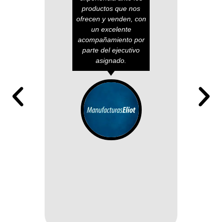
productos que nos
y 
ofrecen y venden, con
co
un excelente
req
acompañamiento por
parte del ejecutivo
asignado.