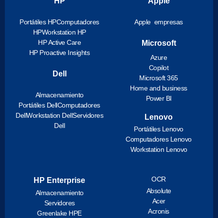
HP
Apple
Portátiles HP
Computadores
Apple empresas
HP
Workstation HP
HP Active Care
Microsoft
HP Proactive Insights
Azure
Copilot
Dell
Microsoft 365
Home and business
Almacenamiento
Power BI
Portátiles Dell
Computadores
Dell
Workstation Dell
Servidores
Lenovo
Dell
Portátiles Lenovo
Computadores Lenovo
Workstation Lenovo
OCR
HP Enterprise
Absolute
Almacenamiento
Acer
Servidores
Acronis
Greenlake HPE