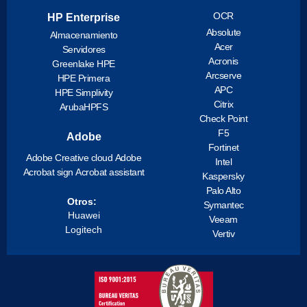
OCR
HP Enterprise
Absolute
Almacenamiento
Acer
Servidores
Acronis
Greenlake HPE
Arcserve
HPE Primera
APC
HPE Simplivity
Citrix
ArubaHPFS
Check Point
F5
Adobe
Fortinet
Adobe Creative cloud
Adobe
Intel
Acrobat sign
Acrobat assistant
Kaspersky
Palo Alto
Otros:
Symantec
Huawei
Veeam
Logitech
Vertiv