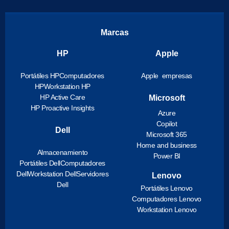
Marcas
HP
Apple
Portátiles HP
Computadores
Apple empresas
HP
Workstation HP
HP Active Care
Microsoft
HP Proactive Insights
Azure
Copilot
Dell
Microsoft 365
Home and business
Almacenamiento
Power BI
Portátiles Dell
Computadores
Dell
Workstation Dell
Servidores
Lenovo
Dell
Portátiles Lenovo
Computadores Lenovo
Workstation Lenovo