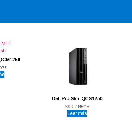
 QCM1250
D75
ás
Dell Pro Slim QCS1250
SKU: 1N5GV
Leer más