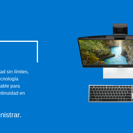
O
d sin límites,
ecnología
iable para
ntinuidad en
nistrar.