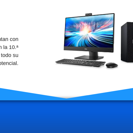
ntan con
 la 10.ª
 todo su
otencial.