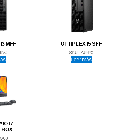
I3 MFF
OPTIPLEX I5 SFF
R9VJ
SKU: YJ9PX
más
Leer más
IO I7 –
 BOX
TG63