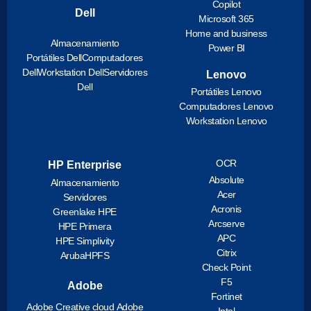
Copilot
Dell
Microsoft 365
Home and business
Almacenamiento
Power BI
Portátiles Dell
Computadores
Dell
Workstation Dell
Servidores
Lenovo
Dell
Portátiles Lenovo
Computadores Lenovo
Workstation Lenovo
OCR
HP Enterprise
Absolute
Almacenamiento
Acer
Servidores
Acronis
Greenlake HPE
Arcserve
HPE Primera
APC
HPE Simplivity
Citrix
ArubaHPFS
Check Point
F5
Adobe
Fortinet
Adobe Creative cloud
Adobe
Intel