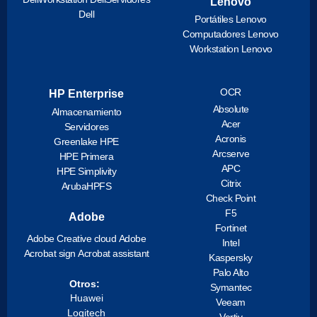
Lenovo
Dell
Portátiles Lenovo
Computadores Lenovo
Workstation Lenovo
OCR
HP Enterprise
Absolute
Almacenamiento
Acer
Servidores
Acronis
Greenlake HPE
Arcserve
HPE Primera
APC
HPE Simplivity
Citrix
ArubaHPFS
Check Point
F5
Adobe
Fortinet
Adobe Creative cloud
Adobe
Intel
Acrobat sign
Acrobat assistant
Kaspersky
Palo Alto
Otros:
Symantec
Huawei
Veeam
Logitech