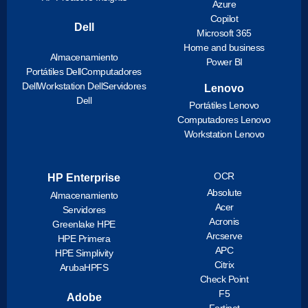
Azure
Copilot
Dell
Microsoft 365
Home and business
Almacenamiento
Power BI
Portátiles Dell
Computadores
Dell
Workstation Dell
Servidores
Lenovo
Dell
Portátiles Lenovo
Computadores Lenovo
Workstation Lenovo
OCR
HP Enterprise
Absolute
Almacenamiento
Acer
Servidores
Acronis
Greenlake HPE
Arcserve
HPE Primera
APC
HPE Simplivity
Citrix
ArubaHPFS
Check Point
F5
Adobe
Fortinet