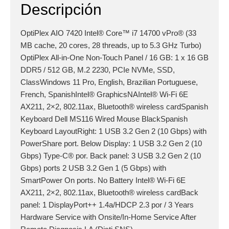
Descripción
OptiPlex AIO 7420 Intel® Core™ i7 14700 vPro® (33
MB cache, 20 cores, 28 threads, up to 5.3 GHz Turbo)
OptiPlex All-in-One Non-Touch Panel / 16 GB: 1 x 16 GB
DDR5 / 512 GB, M.2 2230, PCIe NVMe, SSD,
ClassWindows 11 Pro, English, Brazilian Portuguese,
French, SpanishIntel® GraphicsNAIntel® Wi-Fi 6E
AX211, 2×2, 802.11ax, Bluetooth® wireless cardSpanish
Keyboard Dell MS116 Wired Mouse BlackSpanish
Keyboard LayoutRight: 1 USB 3.2 Gen 2 (10 Gbps) with
PowerShare port. Below Display: 1 USB 3.2 Gen 2 (10
Gbps) Type-C® por. Back panel: 3 USB 3.2 Gen 2 (10
Gbps) ports 2 USB 3.2 Gen 1 (5 Gbps) with
SmartPower On ports. No Battery Intel® Wi-Fi 6E
AX211, 2×2, 802.11ax, Bluetooth® wireless cardBack
panel: 1 DisplayPort++ 1.4a/HDCP 2.3 por / 3 Years
Hardware Service with Onsite/In-Home Service After