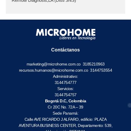
Remote Diagnosis,LA (Disti SNS)
Contáctanos
marketing@microhome.com.co
3185210963
recursos.humanos@microhome.com.co
3144753554
Administrativo:
3144754777
Servicios:
3144754757
Bogotá D.C, Colombia
Cr 20C No. 72A – 39
Sede Panamá:
Calle AVE RICARDO J ALFARO, edificio: PLAZA
AVENTURA BUSINESS CENTER, Departamento: 539,