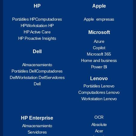
HP
Apple
Portátiles HP
Computadores
Apple empresas
HP
Workstation HP
HP Active Care
Microsoft
HP Proactive Insights
Azure
Copilot
Dell
Microsoft 365
Home and business
Almacenamiento
Power BI
Portátiles Dell
Computadores
Dell
Workstation Dell
Servidores
Lenovo
Dell
Portátiles Lenovo
Computadores Lenovo
Workstation Lenovo
OCR
HP Enterprise
Absolute
Almacenamiento
Acer
Servidores