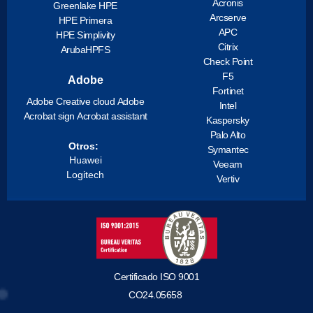
Acronis
Greenlake HPE
Arcserve
HPE Primera
APC
HPE Simplivity
Citrix
ArubaHPFS
Check Point
F5
Adobe
Fortinet
Adobe Creative cloud
Adobe
Intel
Acrobat sign
Acrobat assistant
Kaspersky
Palo Alto
Otros:
Symantec
Huawei
Veeam
Logitech
Vertiv
Certificado ISO 9001
CO24.05658