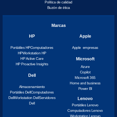
Política de calidad
Buzón de ética
Marcas
HP
Apple
Portátiles HP
Computadores
Apple empresas
HP
Workstation HP
HP Active Care
Microsoft
HP Proactive Insights
Azure
Copilot
Dell
Microsoft 365
Home and business
Almacenamiento
Power BI
Portátiles Dell
Computadores
Dell
Workstation Dell
Servidores
Lenovo
Dell
Portátiles Lenovo
Computadores Lenovo
Workstation Lenovo