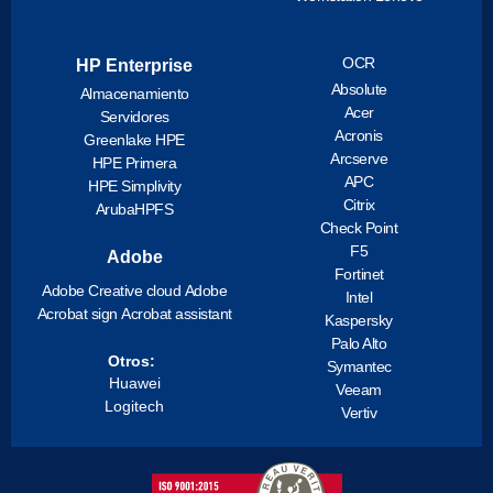
OCR
HP Enterprise
Absolute
Almacenamiento
Acer
Servidores
Acronis
Greenlake HPE
Arcserve
HPE Primera
APC
HPE Simplivity
Citrix
ArubaHPFS
Check Point
F5
Adobe
Fortinet
Adobe Creative cloud
Adobe
Intel
Acrobat sign
Acrobat assistant
Kaspersky
Palo Alto
Otros:
Symantec
Huawei
Veeam
Logitech
Vertiv