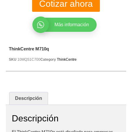
Cotizar ahora
Más información
ThinkCentre M710q
SKU
10MQS1C700
Category
ThinkCentre
Descripción
Descripción
El ThinkCentre M710q está diseñado para empresas