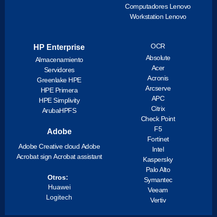
Computadores Lenovo
Workstation Lenovo
OCR
HP Enterprise
Absolute
Almacenamiento
Acer
Servidores
Acronis
Greenlake HPE
Arcserve
HPE Primera
APC
HPE Simplivity
Citrix
ArubaHPFS
Check Point
F5
Adobe
Fortinet
Adobe Creative cloud
Adobe
Intel
Acrobat sign
Acrobat assistant
Kaspersky
Palo Alto
Otros:
Symantec
Huawei
Veeam
Logitech
Vertiv