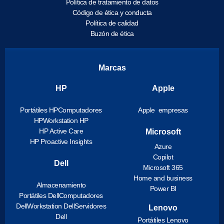
Política de tratamiento de datos
Código de ética y conducta
Política de calidad
Buzón de ética
Marcas
HP
Apple
Portátiles HP
Computadores
Apple empresas
HP
Workstation HP
HP Active Care
Microsoft
HP Proactive Insights
Azure
Copilot
Dell
Microsoft 365
Home and business
Almacenamiento
Power BI
Portátiles Dell
Computadores
Dell
Workstation Dell
Servidores
Lenovo
Dell
Portátiles Lenovo