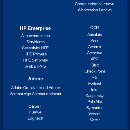
Computadores Lenovo
Workstation Lenovo
OCR
HP Enterprise
Absolute
Almacenamiento
Acer
Servidores
Acronis
Greenlake HPE
Arcserve
HPE Primera
APC
HPE Simplivity
Citrix
ArubaHPFS
Check Point
F5
Adobe
Fortinet
Adobe Creative cloud
Adobe
Intel
Acrobat sign
Acrobat assistant
Kaspersky
Palo Alto
Otros:
Symantec
Huawei
Veeam
Logitech
Vertiv