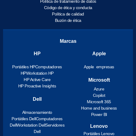
Política de tratamiento de datos
Código de ética y conducta
Política de calidad
Buzón de ética
Marcas
HP
Apple
Portátiles HP
Computadores
Apple empresas
HP
Workstation HP
HP Active Care
Microsoft
HP Proactive Insights
Azure
Copilot
Dell
Microsoft 365
Home and business
Almacenamiento
Power BI
Portátiles Dell
Computadores
Dell
Workstation Dell
Servidores
Lenovo
Dell
Portátiles Lenovo