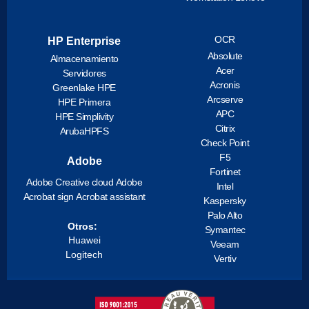
OCR
HP Enterprise
Absolute
Almacenamiento
Acer
Servidores
Acronis
Greenlake HPE
Arcserve
HPE Primera
APC
HPE Simplivity
Citrix
ArubaHPFS
Check Point
F5
Adobe
Fortinet
Adobe Creative cloud
Adobe
Intel
Acrobat sign
Acrobat assistant
Kaspersky
Palo Alto
Otros:
Symantec
Huawei
Veeam
Logitech
Vertiv