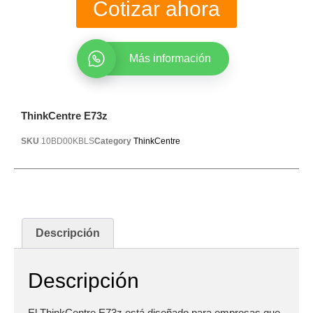
Cotizar ahora
Más información
ThinkCentre E73z
SKU
10BD00KBLS
Category
ThinkCentre
Descripción
Descripción
El ThinkCentre E73z está diseñado para empresas que