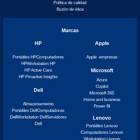
Política de calidad
Buzón de ética
Marcas
HP
Apple
Portátiles HP
Computadores
Apple empresas
HP
Workstation HP
HP Active Care
Microsoft
HP Proactive Insights
Azure
Copilot
Dell
Microsoft 365
Home and business
Almacenamiento
Power BI
Portátiles Dell
Computadores
Dell
Workstation Dell
Servidores
Lenovo
Dell
Portátiles Lenovo
Computadores Lenovo
Workstation Lenovo