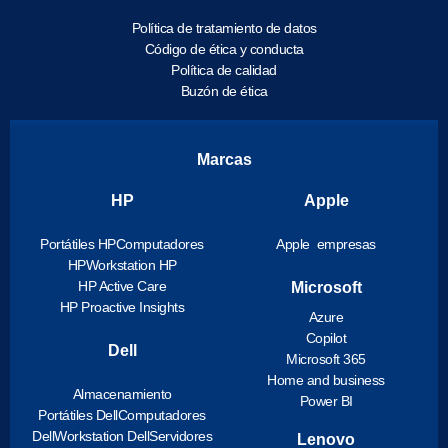
Política de tratamiento de datos
Código de ética y conducta
Política de calidad
Buzón de ética
Marcas
HP
Apple
Portátiles HP
Computadores
Apple empresas
HP
Workstation HP
HP Active Care
Microsoft
HP Proactive Insights
Azure
Copilot
Dell
Microsoft 365
Home and business
Almacenamiento
Power BI
Portátiles Dell
Computadores
Dell
Workstation Dell
Servidores
Lenovo