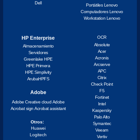
Dell
Portátiles Lenovo
Computadores Lenovo
Workstation Lenovo
OCR
HP Enterprise
Absolute
Almacenamiento
Acer
Servidores
Acronis
Greenlake HPE
Arcserve
HPE Primera
APC
HPE Simplivity
Citrix
ArubaHPFS
Check Point
F5
Adobe
Fortinet
Adobe Creative cloud
Adobe
Intel
Acrobat sign
Acrobat assistant
Kaspersky
Palo Alto
Otros:
Symantec
Huawei
Veeam
Logitech
Vertiv