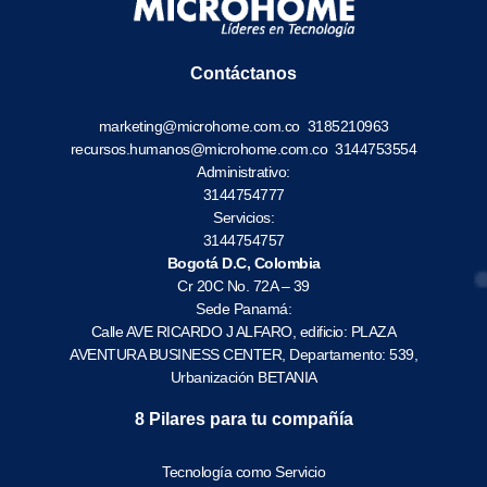
Contáctanos
marketing@microhome.com.co
3185210963
recursos.humanos@microhome.com.co
3144753554
Administrativo:
3144754777
Servicios:
3144754757
Bogotá D.C, Colombia
Cr 20C No. 72A – 39
Sede Panamá:
Calle AVE RICARDO J ALFARO, edificio: PLAZA
AVENTURA BUSINESS CENTER, Departamento: 539,
Urbanización BETANIA
8 Pilares para tu compañía
Tecnología como Servicio