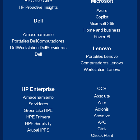
HP Active Care
Microsoft
HP Proactive Insights
Azure
Copilot
Dell
Microsoft 365
Home and business
Almacenamiento
Power BI
Portátiles Dell
Computadores
Dell
Workstation Dell
Servidores
Lenovo
Dell
Portátiles Lenovo
Computadores Lenovo
Workstation Lenovo
OCR
HP Enterprise
Absolute
Almacenamiento
Acer
Servidores
Acronis
Greenlake HPE
Arcserve
HPE Primera
APC
HPE Simplivity
Citrix
ArubaHPFS
Check Point