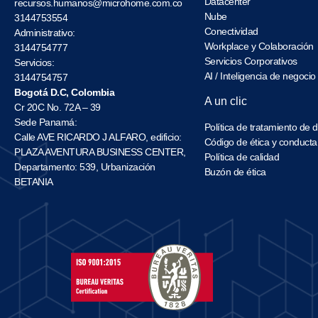
Datacenter
recursos.humanos@microhome.com.co
Nube
3144753554
Conectividad
Administrativo:
Workplace y Colaboración
3144754777
Servicios Corporativos
Servicios:
AI / Inteligencia de negocio
3144754757
Bogotá D.C, Colombia
A un clic
Cr 20C No. 72A – 39
Sede Panamá:
Política de tratamiento de 
Calle AVE RICARDO J ALFARO, edificio:
Código de ética y conducta
PLAZA AVENTURA BUSINESS CENTER,
Política de calidad
Departamento: 539, Urbanización
Buzón de ética
BETANIA