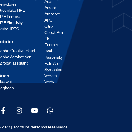
Acer
ervidores
Acronis
reenlake HPE
Arcserve
PE Primera
APC
PE Simplivity
Citrix
ArubaHPFS
Check Point
F5
Adobe
Fortinet
dobe Creative cloud
Intel
dobe Acrobat sign
Kaspersky
crobat assistant
Palo Alto
Symantec
Veeam
tros:
Huawei
Vertiv
ogitech
 2023 | Todos los derechos reservados