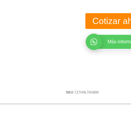
Cotizar a
Más inform
SKU
7Z7H9LT#ABM