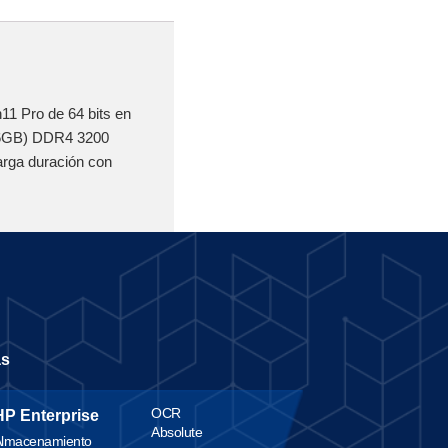
1 Pro de 64 bits en
x16GB) DDR4 3200
rga duración con
as
OCR
HP Enterprise
Absolute
lmacenamiento