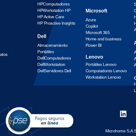
HP
Computadores
S
HP
Workstation HP
Microsoft
G
HP Active Care
H
Azure
HP Proactive Insights
H
Copilot
Microsoft 365
Dell
Home and business
Almacenamiento
Power BI
Portátiles
A
datos
Lenovo
Dell
Computadores
A
Dell
Workstation
Portátiles Lenovo
A
Dell
Servidores Dell
Computadores Lenovo
Workstation Lenovo
O
L
Microhome S.A.S