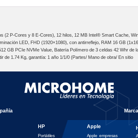
(2 P-Cores y 8 E-Cores), 12 hilos, 12 MB Intel® Smart Cache, Win1
iluminación LED, FHD (1920×1080), con antirreflejo, RAM 16 GB (1
12 GB PCIe NVMe Value, Batería Polímero de 3 celdas 42 Whr de la
r de 1.74 Kg, garantía: 1 año 1/1/0 (Partes/ Mano de obra/ En sitio
mpañía
Marc
HP
Apple
Portátiles
Apple empresas
A