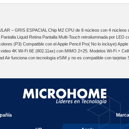
ELULAR – GRIS ESPACIAL Chip M2 CPU de 8 núcleos con 4 núcleos d
talla Liquid Retina Pantalla Multi‑Touch retroiluminada por LED c
lores (P3) Compatible con el Apple Pencil Pro( No lo incluye) Apple
e video 4K Wi‑Fi 6E (802.11ax) con MIMO 2×25. Modelos Wi-Fi + Cel
Air funciona con tecnología eSIM y no es compatible con tarjetas 
mpañía
Marc