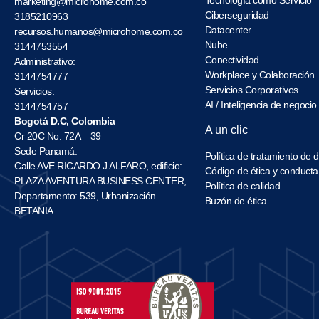
marketing@microhome.com.co
Ciberseguridad
3185210963
Datacenter
recursos.humanos@microhome.com.co
Nube
3144753554
Conectividad
Administrativo:
Workplace y Colaboración
3144754777
Servicios Corporativos
Servicios:
AI / Inteligencia de negocio
3144754757
Bogotá D.C, Colombia
A un clic
Cr 20C No. 72A – 39
Sede Panamá:
Política de tratamiento de 
Calle AVE RICARDO J ALFARO, edificio:
Código de ética y conducta
PLAZA AVENTURA BUSINESS CENTER,
Política de calidad
Departamento: 539, Urbanización
Buzón de ética
BETANIA