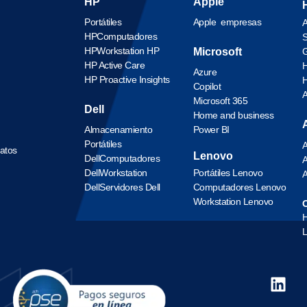
HP
Apple
Portátiles
Apple empresas
A
HP
Computadores
S
HP
Workstation HP
Microsoft
G
HP Active Care
H
Azure
HP Proactive Insights
H
Copilot
Microsoft 365
Dell
Home and business
Almacenamiento
Power BI
Portátiles
A
datos
Lenovo
Dell
Computadores
A
Dell
Workstation
Portátiles Lenovo
A
Dell
Servidores Dell
Computadores Lenovo
Workstation Lenovo
O
L