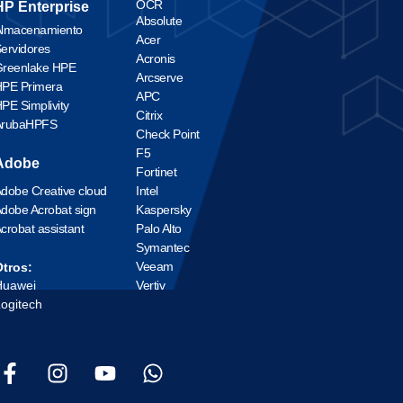
OCR
HP Enterprise
Absolute
lmacenamiento
Acer
ervidores
Acronis
reenlake HPE
Arcserve
PE Primera
APC
PE Simplivity
Citrix
ArubaHPFS
Check Point
F5
Adobe
Fortinet
dobe Creative cloud
Intel
dobe Acrobat sign
Kaspersky
crobat assistant
Palo Alto
Symantec
Veeam
tros:
Huawei
Vertiv
ogitech