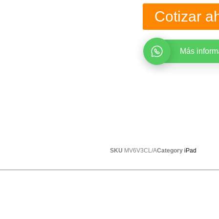
Cotizar a
Más inform
SKU
MV6V3CL/A
Category
iPad