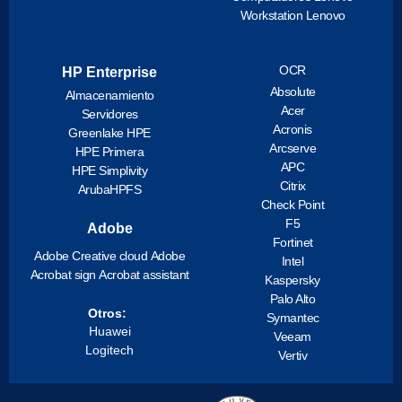
Workstation Lenovo
OCR
HP Enterprise
Absolute
Almacenamiento
Acer
Servidores
Acronis
Greenlake HPE
Arcserve
HPE Primera
APC
HPE Simplivity
Citrix
ArubaHPFS
Check Point
F5
Adobe
Fortinet
Adobe Creative cloud
Adobe
Intel
Acrobat sign
Acrobat assistant
Kaspersky
Palo Alto
Otros:
Symantec
Huawei
Veeam
Logitech
Vertiv