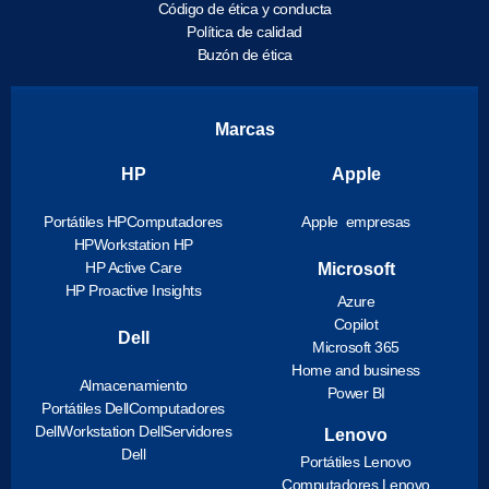
Código de ética y conducta
Política de calidad
Buzón de ética
Marcas
HP
Apple
Portátiles HP
Computadores
Apple empresas
HP
Workstation HP
HP Active Care
Microsoft
HP Proactive Insights
Azure
Copilot
Dell
Microsoft 365
Home and business
Almacenamiento
Power BI
Portátiles Dell
Computadores
Dell
Workstation Dell
Servidores
Lenovo
Dell
Portátiles Lenovo
Computadores Lenovo