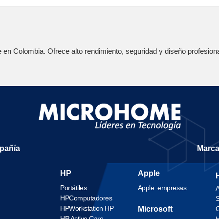
e en Colombia. Ofrece alto rendimiento, seguridad y diseño profesiona
mpañía
Marc
HP
Apple
Portátiles
Apple empresas
A
HP
Computadores
S
HP
Workstation HP
Microsoft
G
HP Active Care
H