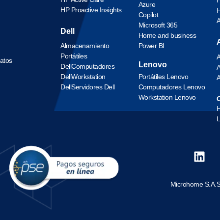
Azure
HP Proactive Insights
H
Copilot
Microsoft 365
Dell
Home and business
Almacenamiento
Power BI
Portátiles
A
datos
Lenovo
Dell
Computadores
A
Dell
Workstation
Portátiles Lenovo
A
Dell
Servidores Dell
Computadores Lenovo
Workstation Lenovo
O
L
Microhome S.A.S