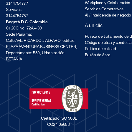
Workplace y Colaboración
3144754777
Servicios Corporativos
Servicios:
AI / Inteligencia de negocio
3144754757
Bogotá D.C, Colombia
A un clic
Cr 20C No. 72A – 39
Sede Panamá:
Política de tratamiento de 
Calle AVE RICARDO J ALFARO, edificio:
Código de ética y conducta
PLAZA AVENTURA BUSINESS CENTER,
Política de calidad
Departamento: 539, Urbanización
Buzón de ética
BETANIA
Certificado ISO 9001
CO24.05658