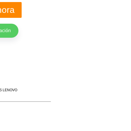
hora
ación
S LENOVO