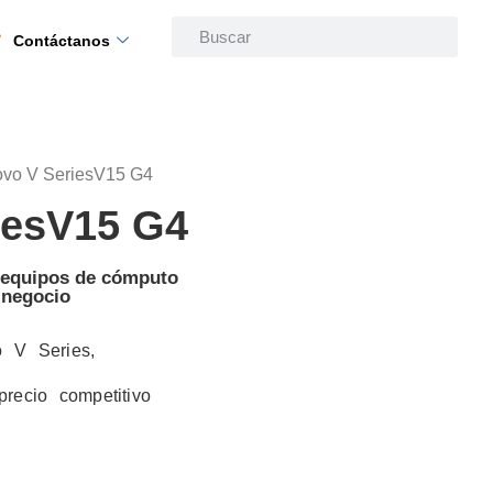
Contáctanos
ovo V SeriesV15 G4
iesV15 G4
n equipos de cómputo
 negocio
 V Series,
recio competitivo