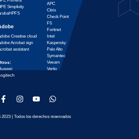
APC
PE Simplivity
Citrix
ArubaHPFS
Check Point
F5
Adobe
Fortinet
dobe Creative cloud
Intel
dobe Acrobat sign
Kaspersky
crobat assistant
Palo Alto
Symantec
Veeam
tros:
Huawei
Vertiv
ogitech
 2023 | Todos los derechos reservados