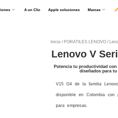
ciones
A un Clic
Apple soluciones
Marcas
Inicio
/
PORATILES LENOVO
/ Len
Lenovo V Ser
Potencia tu productividad co
diseñados para tu
V15 G4 de la familia Lenovo
disponible en Colombia con p
para empresas.