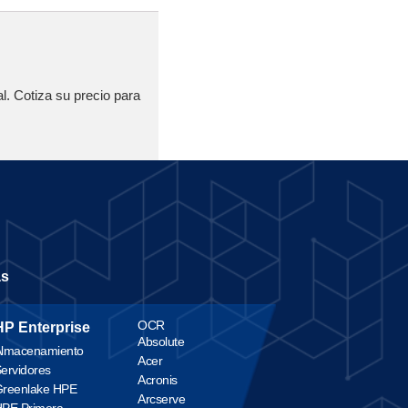
l. Cotiza su precio para
as
OCR
HP Enterprise
Absolute
lmacenamiento
Acer
ervidores
Acronis
reenlake HPE
Arcserve
PE Primera