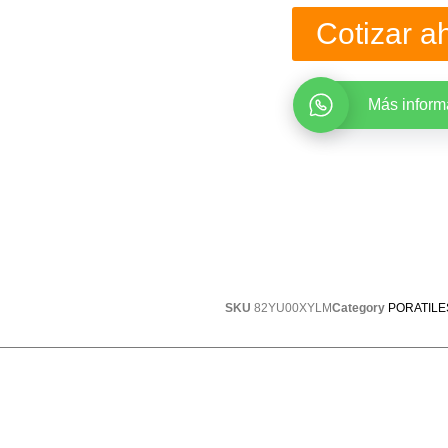
Cotizar a
Más inform
SKU
82YU00XYLM
Category
PORATILE