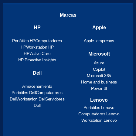
Marcas
HP
Apple
Portátiles HP
Computadores
Apple empresas
HP
Workstation HP
HP Active Care
Microsoft
HP Proactive Insights
Azure
Copilot
Dell
Microsoft 365
Home and business
Almacenamiento
Power BI
Portátiles Dell
Computadores
Dell
Workstation Dell
Servidores
Lenovo
Dell
Portátiles Lenovo
Computadores Lenovo
Workstation Lenovo