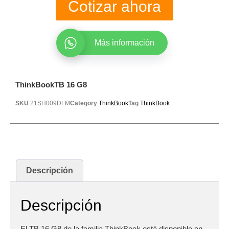
Cotizar ahora
Más información
ThinkBookTB 16 G8
SKU
21SH009DLM
Category
ThinkBook
Tag
ThinkBook
Descripción
Descripción
El TB 16 G8 de la familia ThinkBook está disponible en