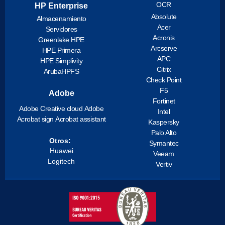
OCR
HP Enterprise
Absolute
Almacenamiento
Acer
Servidores
Acronis
Greenlake HPE
Arcserve
HPE Primera
APC
HPE Simplivity
Citrix
ArubaHPFS
Check Point
F5
Adobe
Fortinet
Adobe Creative cloud
Adobe
Intel
Acrobat sign
Acrobat assistant
Kaspersky
Palo Alto
Otros:
Symantec
Huawei
Veeam
Logitech
Vertiv