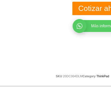
Cotizar a
Más inform
SKU
20DC004DLM
Category
ThinkPad