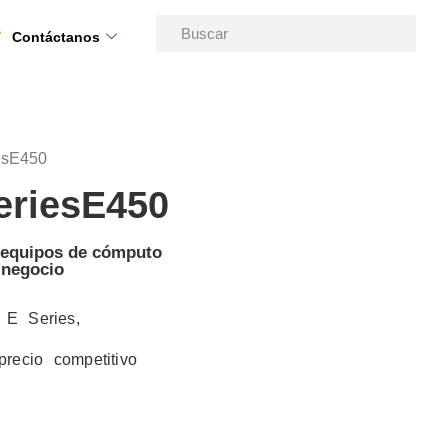
Contáctanos
esE450
eriesE450
n equipos de cómputo
 negocio
 E Series,
recio competitivo