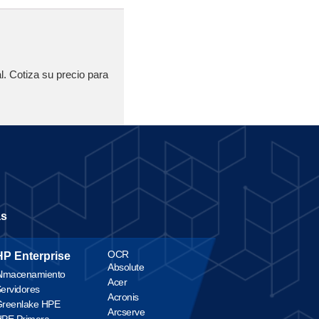
l. Cotiza su precio para
as
OCR
HP Enterprise
Absolute
lmacenamiento
Acer
ervidores
Acronis
reenlake HPE
Arcserve
PE Primera