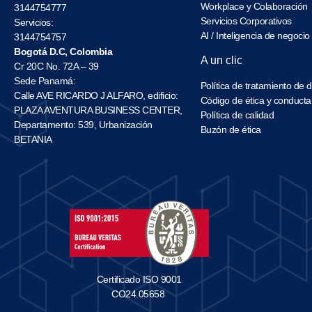
Workplace y Colaboración
3144754777
Servicios Corporativos
Servicios:
AI / Inteligencia de negocio
3144754757
Bogotá D.C, Colombia
A un clic
Cr 20C No. 72A – 39
Sede Panamá:
Política de tratamiento de 
Calle AVE RICARDO J ALFARO, edificio:
Código de ética y conducta
PLAZA AVENTURA BUSINESS CENTER,
Política de calidad
Departamento: 539, Urbanización
Buzón de ética
BETANIA
Certificado ISO 9001
CO24.05658