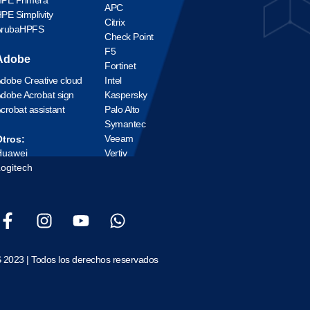
APC
PE Simplivity
Citrix
ArubaHPFS
Check Point
F5
Adobe
Fortinet
dobe Creative cloud
Intel
dobe Acrobat sign
Kaspersky
crobat assistant
Palo Alto
Symantec
Veeam
tros:
Huawei
Vertiv
ogitech
 2023 | Todos los derechos reservados