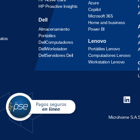
Azure
HP Proactive Insights
H
Copilot
Microsoft 365
Dell
Home and business
Almacenamiento
Power BI
Portátiles
A
datos
Lenovo
Dell
Computadores
A
Dell
Workstation
Portátiles Lenovo
A
Dell
Servidores Dell
Computadores Lenovo
Workstation Lenovo
O
L
Microhome S.A.S