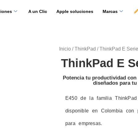
ciones
A un Clic
Apple soluciones
Marcas
Inicio
/
ThinkPad
/ ThinkPad E Seri
ThinkPad E S
Potencia tu productividad co
diseñados para tu
E450 de la familia ThinkPad
disponible en Colombia con p
para empresas.