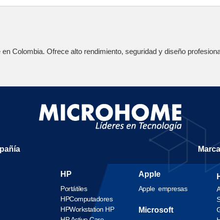
e en Colombia. Ofrece alto rendimiento, seguridad y diseño profesiona
mpañía
Marc
HP
Apple
Portátiles
Apple empresas
A
HP
Computadores
S
HP
Workstation HP
Microsoft
G
HP Active Care
H