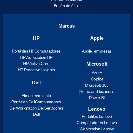
Buzón de ética
Marcas
HP
Apple
Portátiles HP
Computadores
Apple empresas
HP
Workstation HP
HP Active Care
Microsoft
HP Proactive Insights
Azure
Copilot
Dell
Microsoft 365
Home and business
Almacenamiento
Power BI
Portátiles Dell
Computadores
Dell
Workstation Dell
Servidores
Lenovo
Dell
Portátiles Lenovo
Computadores Lenovo
Workstation Lenovo