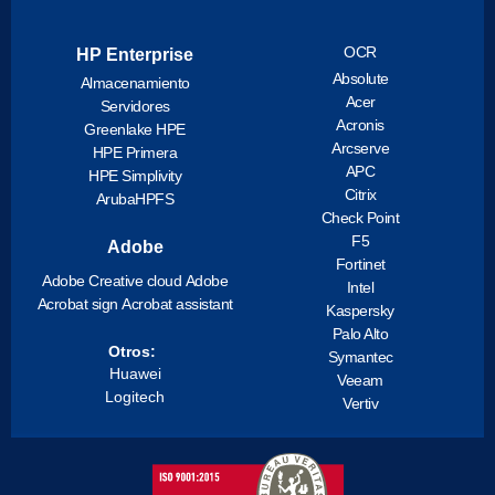
OCR
HP Enterprise
Absolute
Almacenamiento
Acer
Servidores
Acronis
Greenlake HPE
Arcserve
HPE Primera
APC
HPE Simplivity
Citrix
ArubaHPFS
Check Point
F5
Adobe
Fortinet
Adobe Creative cloud
Adobe
Intel
Acrobat sign
Acrobat assistant
Kaspersky
Palo Alto
Otros:
Symantec
Huawei
Veeam
Logitech
Vertiv