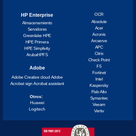
OCR
HP Enterprise
Absolute
Almacenamiento
Acer
Servidores
Acronis
Greenlake HPE
Arcserve
HPE Primera
APC
HPE Simplivity
Citrix
ArubaHPFS
Check Point
F5
Adobe
Fortinet
Adobe Creative cloud
Adobe
Intel
Acrobat sign
Acrobat assistant
Kaspersky
Palo Alto
Otros:
Symantec
Huawei
Veeam
Logitech
Vertiv