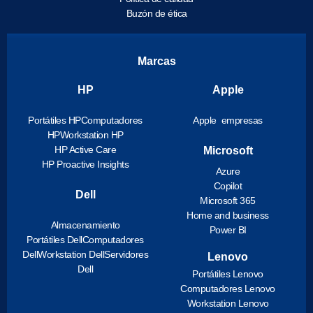
Buzón de ética
Marcas
HP
Apple
Portátiles HP
Computadores
Apple empresas
HP
Workstation HP
HP Active Care
Microsoft
HP Proactive Insights
Azure
Copilot
Dell
Microsoft 365
Home and business
Almacenamiento
Power BI
Portátiles Dell
Computadores
Dell
Workstation Dell
Servidores
Lenovo
Dell
Portátiles Lenovo
Computadores Lenovo
Workstation Lenovo