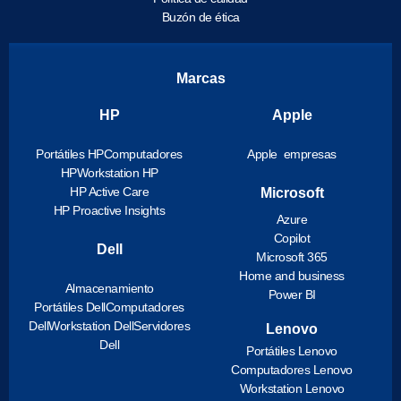
Buzón de ética
Marcas
HP
Apple
Portátiles HP
Computadores
Apple empresas
HP
Workstation HP
HP Active Care
Microsoft
HP Proactive Insights
Azure
Copilot
Dell
Microsoft 365
Home and business
Almacenamiento
Power BI
Portátiles Dell
Computadores
Dell
Workstation Dell
Servidores
Lenovo
Dell
Portátiles Lenovo
Computadores Lenovo
Workstation Lenovo