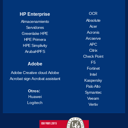
OCR
HP Enterprise
Absolute
Almacenamiento
Acer
Servidores
Acronis
Greenlake HPE
Arcserve
HPE Primera
APC
HPE Simplivity
Citrix
ArubaHPFS
Check Point
F5
Adobe
Fortinet
Adobe Creative cloud
Adobe
Intel
Acrobat sign
Acrobat assistant
Kaspersky
Palo Alto
Otros:
Symantec
Huawei
Veeam
Logitech
Vertiv