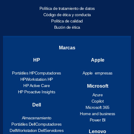
Política de tratamiento de datos
Código de ética y conducta
Política de calidad
Buzón de ética
Marcas
HP
Apple
Portátiles HP
Computadores
Apple empresas
HP
Workstation HP
HP Active Care
Microsoft
HP Proactive Insights
Azure
Copilot
Dell
Microsoft 365
Home and business
Almacenamiento
Power BI
Portátiles Dell
Computadores
Dell
Workstation Dell
Servidores
Lenovo