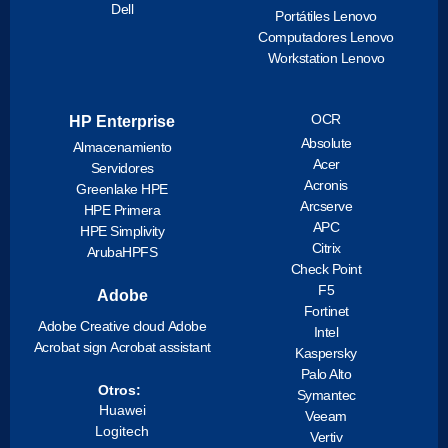
Dell
Portátiles Lenovo
Computadores Lenovo
Workstation Lenovo
OCR
HP Enterprise
Absolute
Almacenamiento
Acer
Servidores
Acronis
Greenlake HPE
Arcserve
HPE Primera
APC
HPE Simplivity
Citrix
ArubaHPFS
Check Point
F5
Adobe
Fortinet
Adobe Creative cloud
Adobe
Intel
Acrobat sign
Acrobat assistant
Kaspersky
Palo Alto
Otros:
Symantec
Huawei
Veeam
Logitech
Vertiv