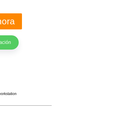
hora
ación
orkstation