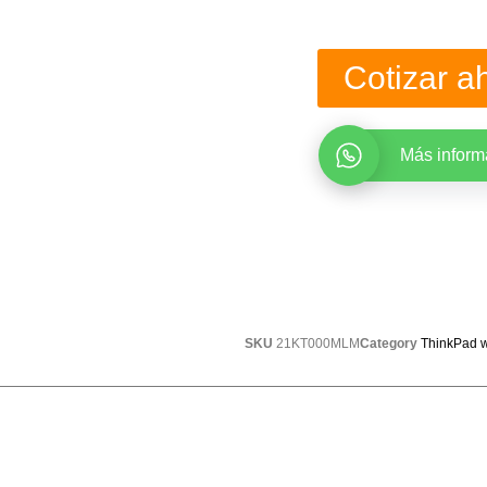
Cotizar a
Más inform
SKU
21KT000MLM
Category
ThinkPad w