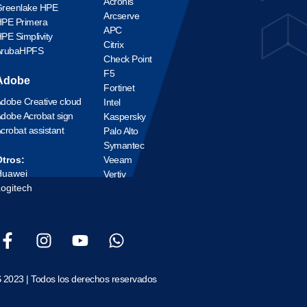
Acronis
reenlake HPE
Arcserve
PE Primera
APC
PE Simplivity
Citrix
ArubaHPFS
Check Point
F5
Adobe
Fortinet
dobe Creative cloud
Intel
dobe Acrobat sign
Kaspersky
crobat assistant
Palo Alto
Symantec
Veeam
tros:
Huawei
Vertiv
ogitech
 2023 | Todos los derechos reservados