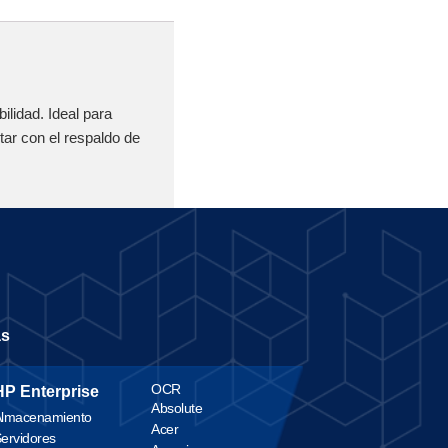
lidad. Ideal para
ar con el respaldo de
as
OCR
HP Enterprise
Absolute
lmacenamiento
Acer
ervidores