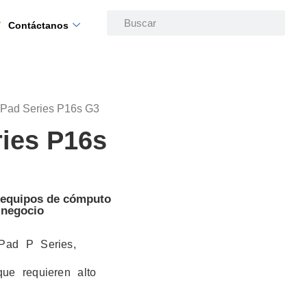
Contáctanos
kPad Series P16s G3
ies P16s
n equipos de cómputo
 negocio
Pad P Series,
que requieren alto