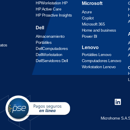
HP
Workstation HP
Microsoft
G
HP Active Care
H
Azure
HP Proactive Insights
H
Copilot
Microsoft 365
Dell
Home and business
Almacenamiento
Power BI
Portátiles
A
datos
Lenovo
Dell
Computadores
A
Dell
Workstation
Portátiles Lenovo
A
Dell
Servidores Dell
Computadores Lenovo
Workstation Lenovo
O
L
Microhome S.A.S