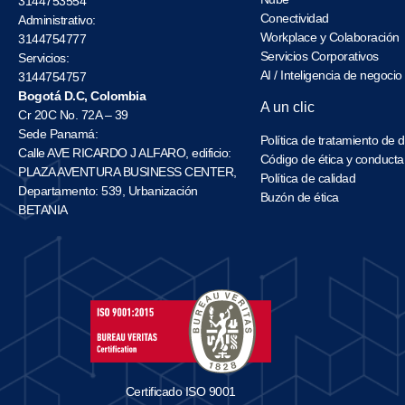
3144753554
Conectividad
Administrativo:
Workplace y Colaboración
3144754777
Servicios Corporativos
Servicios:
AI / Inteligencia de negocio
3144754757
Bogotá D.C, Colombia
A un clic
Cr 20C No. 72A – 39
Sede Panamá:
Política de tratamiento de 
Calle AVE RICARDO J ALFARO, edificio:
Código de ética y conducta
PLAZA AVENTURA BUSINESS CENTER,
Política de calidad
Departamento: 539, Urbanización
Buzón de ética
BETANIA
Certificado ISO 9001