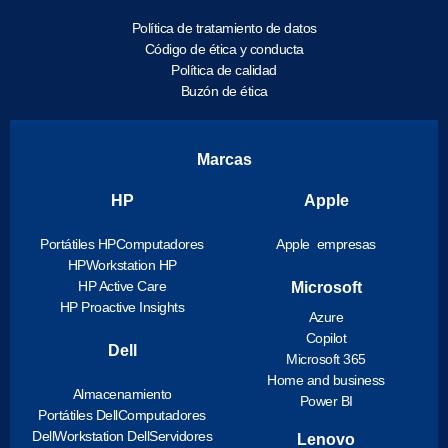
Política de tratamiento de datos
Código de ética y conducta
Política de calidad
Buzón de ética
Marcas
HP
Apple
Portátiles HP
Computadores
Apple empresas
HP
Workstation HP
HP Active Care
Microsoft
HP Proactive Insights
Azure
Copilot
Dell
Microsoft 365
Home and business
Almacenamiento
Power BI
Portátiles Dell
Computadores
Dell
Workstation Dell
Servidores
Lenovo