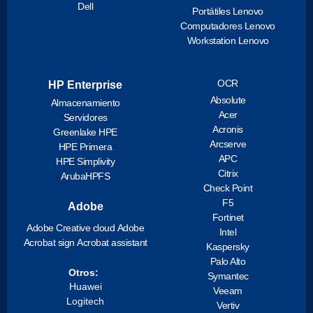
Dell
Portátiles Lenovo
Computadores Lenovo
Workstation Lenovo
OCR
HP Enterprise
Absolute
Almacenamiento
Acer
Servidores
Acronis
Greenlake HPE
Arcserve
HPE Primera
APC
HPE Simplivity
Citrix
ArubaHPFS
Check Point
F5
Adobe
Fortinet
Adobe Creative cloud
Adobe
Intel
Acrobat sign
Acrobat assistant
Kaspersky
Palo Alto
Otros:
Symantec
Huawei
Veeam
Logitech
Vertiv