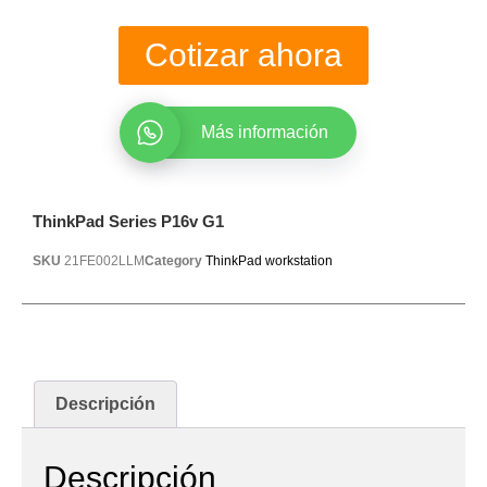
Cotizar ahora
Más información
ThinkPad Series P16v G1
SKU
21FE002LLM
Category
ThinkPad workstation
Descripción
Descripción