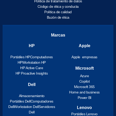
Política de tratamiento de datos
Código de ética y conducta
Política de calidad
Buzón de ética
Marcas
HP
Apple
Portátiles HP
Computadores
Apple empresas
HP
Workstation HP
HP Active Care
Microsoft
HP Proactive Insights
Azure
Copilot
Dell
Microsoft 365
Home and business
Almacenamiento
Power BI
Portátiles Dell
Computadores
Dell
Workstation Dell
Servidores
Lenovo
Dell
Portátiles Lenovo