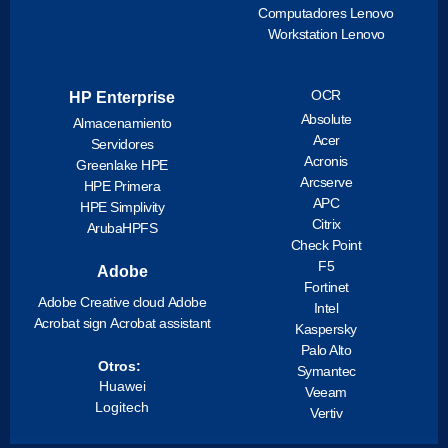
Computadores Lenovo
Workstation Lenovo
OCR
HP Enterprise
Absolute
Almacenamiento
Acer
Servidores
Acronis
Greenlake HPE
Arcserve
HPE Primera
APC
HPE Simplivity
Citrix
ArubaHPFS
Check Point
F5
Adobe
Fortinet
Adobe Creative cloud
Adobe
Intel
Acrobat sign
Acrobat assistant
Kaspersky
Palo Alto
Otros:
Symantec
Huawei
Veeam
Logitech
Vertiv