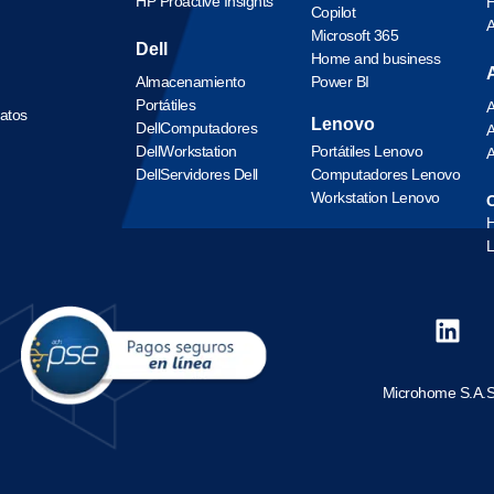
HP Proactive Insights
H
Copilot
Microsoft 365
Dell
Home and business
Almacenamiento
Power BI
Portátiles
A
datos
Lenovo
Dell
Computadores
A
Dell
Workstation
Portátiles Lenovo
A
Dell
Servidores Dell
Computadores Lenovo
Workstation Lenovo
O
L
Microhome S.A.S