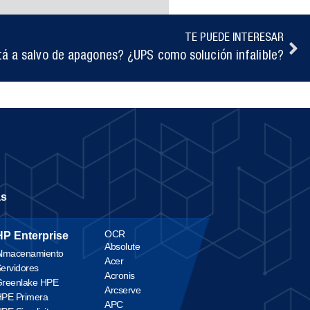
TE PUEDE INTERESAR
tá a salvo de apagones? ¿UPS como solución infalible?
as
OCR
HP Enterprise
Absolute
lmacenamiento
Acer
ervidores
Acronis
reenlake HPE
Arcserve
PE Primera
APC