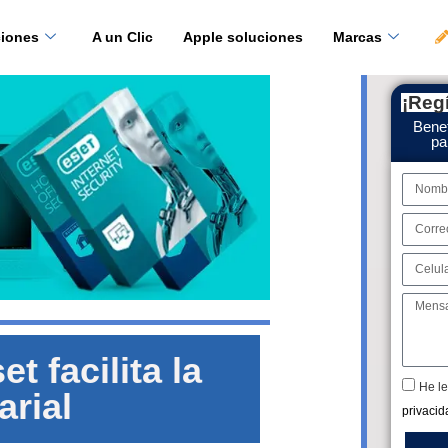
ciones
A un Clic
Apple soluciones
Marcas
¡Regí
Benef
pa
t facilita la
He le
rial
privacid