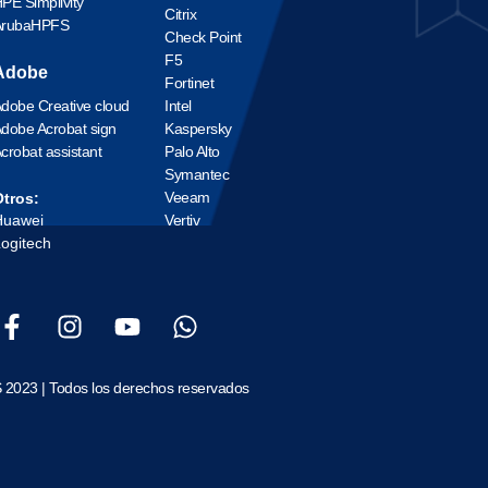
PE Simplivity
Citrix
ArubaHPFS
Check Point
F5
Adobe
Fortinet
dobe Creative cloud
Intel
dobe Acrobat sign
Kaspersky
crobat assistant
Palo Alto
Symantec
Veeam
tros:
Huawei
Vertiv
ogitech
 2023 | Todos los derechos reservados