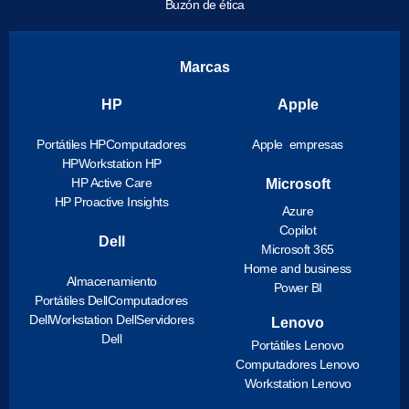
Buzón de ética
Marcas
HP
Apple
Portátiles HP
Computadores
Apple empresas
HP
Workstation HP
HP Active Care
Microsoft
HP Proactive Insights
Azure
Copilot
Dell
Microsoft 365
Home and business
Almacenamiento
Power BI
Portátiles Dell
Computadores
Dell
Workstation Dell
Servidores
Lenovo
Dell
Portátiles Lenovo
Computadores Lenovo
Workstation Lenovo