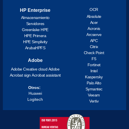
OCR
HP Enterprise
Absolute
Almacenamiento
Acer
Servidores
Acronis
Greenlake HPE
Arcserve
HPE Primera
APC
HPE Simplivity
Citrix
ArubaHPFS
Check Point
F5
Adobe
Fortinet
Adobe Creative cloud
Adobe
Intel
Acrobat sign
Acrobat assistant
Kaspersky
Palo Alto
Otros:
Symantec
Huawei
Veeam
Logitech
Vertiv