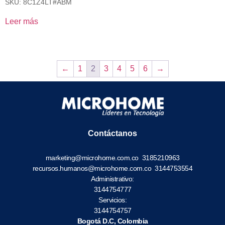
SKU: 8C1Z4LT#ABM
Leer más
←
1
2
3
4
5
6
→
Contáctanos
marketing@microhome.com.co
3185210963
recursos.humanos@microhome.com.co
3144753554
Administrativo:
3144754777
Servicios:
3144754757
Bogotá D.C, Colombia