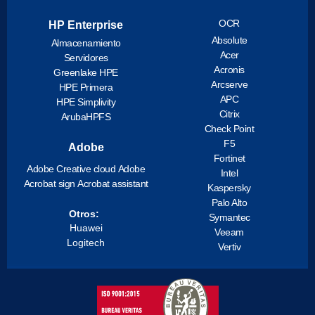
OCR
HP Enterprise
Absolute
Almacenamiento
Acer
Servidores
Acronis
Greenlake HPE
Arcserve
HPE Primera
APC
HPE Simplivity
Citrix
ArubaHPFS
Check Point
F5
Adobe
Fortinet
Adobe Creative cloud
Adobe
Intel
Acrobat sign
Acrobat assistant
Kaspersky
Palo Alto
Otros:
Symantec
Huawei
Veeam
Logitech
Vertiv