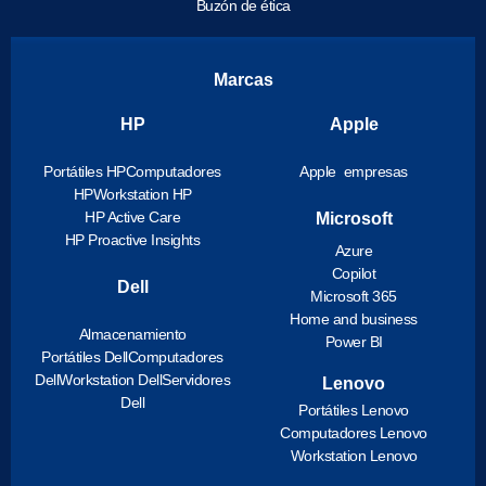
Buzón de ética
Marcas
HP
Apple
Portátiles HP
Computadores
Apple empresas
HP
Workstation HP
HP Active Care
Microsoft
HP Proactive Insights
Azure
Copilot
Dell
Microsoft 365
Home and business
Almacenamiento
Power BI
Portátiles Dell
Computadores
Dell
Workstation Dell
Servidores
Lenovo
Dell
Portátiles Lenovo
Computadores Lenovo
Workstation Lenovo