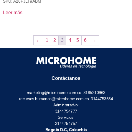
SKU: A26PJLT#ABM
Leer más
←
1
2
3
4
5
6
→
Contáctanos
marketing@microhome.com.co
3185210963
recursos.humanos@microhome.com.co
3144753554
Administrativo:
3144754777
Servicios:
3144754757
Bogotá D.C, Colombia