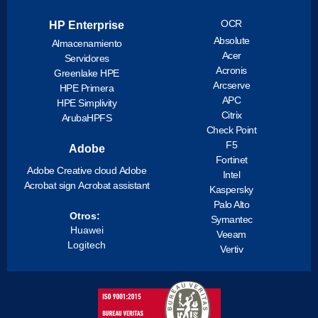
OCR
HP Enterprise
Absolute
Almacenamiento
Acer
Servidores
Acronis
Greenlake HPE
Arcserve
HPE Primera
APC
HPE Simplivity
Citrix
ArubaHPFS
Check Point
F5
Adobe
Fortinet
Adobe Creative cloud
Adobe
Intel
Acrobat sign
Acrobat assistant
Kaspersky
Palo Alto
Otros:
Symantec
Huawei
Veeam
Logitech
Vertiv