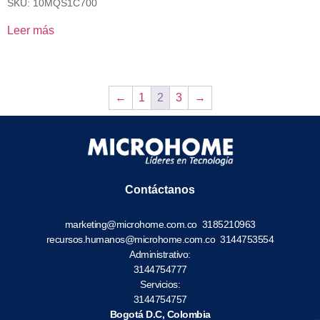
SKU: 10MQS1C700
Leer más
←
1
2
3
→
Contáctanos
marketing@microhome.com.co
3185210963
recursos.humanos@microhome.com.co
3144753554
Administrativo:
3144754777
Servicios:
3144754757
Bogotá D.C, Colombia