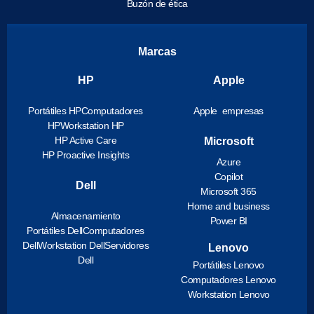
Buzón de ética
Marcas
HP
Apple
Portátiles HP
Computadores
Apple empresas
HP
Workstation HP
HP Active Care
Microsoft
HP Proactive Insights
Azure
Copilot
Dell
Microsoft 365
Home and business
Almacenamiento
Power BI
Portátiles Dell
Computadores
Dell
Workstation Dell
Servidores
Lenovo
Dell
Portátiles Lenovo
Computadores Lenovo
Workstation Lenovo