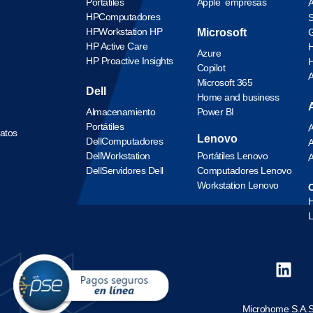
Portátiles
Apple empresas
A
HP
Computadores
S
HP
Workstation HP
Microsoft
G
HP Active Care
H
Azure
HP Proactive Insights
H
Copilot
Microsoft 365
Dell
Home and business
Almacenamiento
Power BI
Portátiles
A
datos
Lenovo
Dell
Computadores
A
Dell
Workstation
Portátiles Lenovo
A
Dell
Servidores Dell
Computadores Lenovo
Workstation Lenovo
O
L
Microhome S.A.S