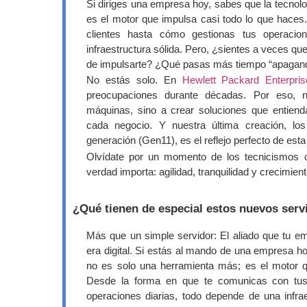
Si diriges una empresa hoy, sabes que la tecnol
es el motor que impulsa casi todo lo que hace
clientes hasta cómo gestionas tus operacio
infraestructura sólida. Pero, ¿sientes a veces que
de impulsarte? ¿Qué pasas más tiempo “apagand
No estás solo. En
Hewlett Packard Enterpri
preocupaciones durante décadas. Por eso, 
máquinas, sino a crear soluciones que entien
cada negocio. Y nuestra última creación, lo
generación (Gen11), es el reflejo perfecto de esta 
Olvídate por un momento de los tecnicismos
verdad importa: agilidad, tranquilidad y crecimient
¿Qué tienen de especial estos nuevos serv
Más que un simple servidor: El aliado que tu e
era digital. Si estás al mando de una empresa ho
no es solo una herramienta más; es el motor q
Desde la forma en que te comunicas con tus
operaciones diarias, todo depende de una infra