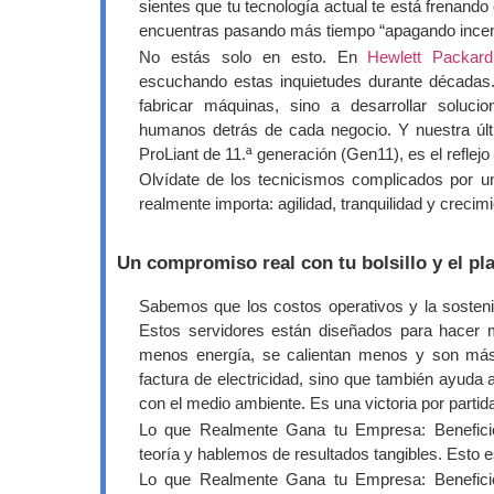
sientes que tu tecnología actual te está frenand
encuentras pasando más tiempo “apagando incen
No estás solo en esto. En
Hewlett Packard
escuchando estas inquietudes durante décadas
fabricar máquinas, sino a desarrollar soluc
humanos detrás de cada negocio. Y nuestra últ
ProLiant de 11.ª generación (Gen11), es el reflejo 
Olvídate de los tecnicismos complicados por 
realmente importa: agilidad, tranquilidad y crecimi
Un compromiso real con tu bolsillo y el pl
Sabemos que los costos operativos y la sosteni
Estos servidores están diseñados para hac
menos energía, se calientan menos y son más 
factura de electricidad, sino que también ayud
con el medio ambiente. Es una victoria por partid
Lo que Realmente Gana tu Empresa: Benefic
teoría y hablemos de resultados tangibles. Esto es
Lo que Realmente Gana tu Empresa: Benefic