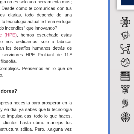
ogía no es solo una herramienta más;
s. Desde cómo te comunicas con tus
nes diarias, todo depende de una
 tu tecnología actual te frena en lugar
o incendios” que innovando?
se (HPE)
, hemos escuchado estas
no nos dedicamos solo a fabricar
dan los desafíos humanos detrás de
s servidores HPE ProLiant de 11.ª
filosofía.
 complejos. Pensemos en lo que de
o.
idores?
mpresa necesita para prosperar en la
y en día, ya sabes que la tecnología
ue impulsa casi todo lo que haces.
 clientes hasta cómo manejas tus
estructura sólida. Pero, ¿alguna vez