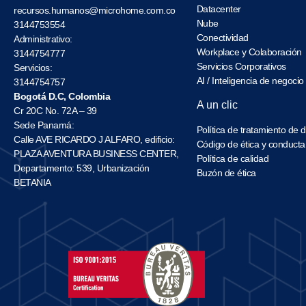
Datacenter
recursos.humanos@microhome.com.co
Nube
3144753554
Conectividad
Administrativo:
Workplace y Colaboración
3144754777
Servicios Corporativos
Servicios:
AI / Inteligencia de negocio
3144754757
Bogotá D.C, Colombia
A un clic
Cr 20C No. 72A – 39
Sede Panamá:
Política de tratamiento de 
Calle AVE RICARDO J ALFARO, edificio:
Código de ética y conducta
PLAZA AVENTURA BUSINESS CENTER,
Política de calidad
Departamento: 539, Urbanización
Buzón de ética
BETANIA