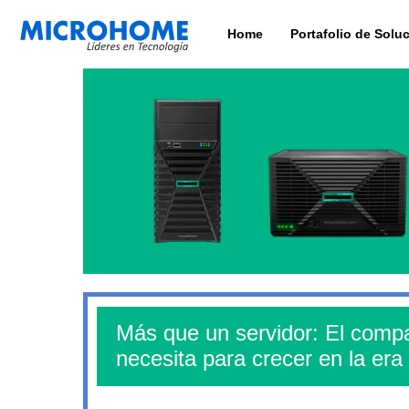
Home
Portafolio de Solu
Más que un servidor: El comp
necesita para crecer en la era 