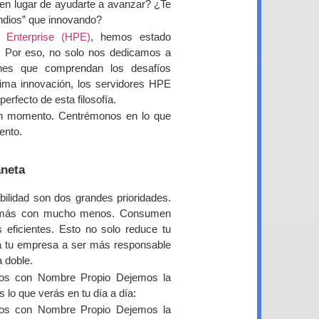
o en lugar de ayudarte a avanzar? ¿Te
dios” que innovando?
 Enterprise (HPE)
, hemos estado
. Por eso, no solo nos dedicamos a
iones que comprendan los desafíos
ima innovación, los servidores HPE
perfecto de esta filosofía.
un momento. Centrémonos en lo que
ento.
aneta
bilidad son dos grandes prioridades.
er más con mucho menos. Consumen
eficientes. Esto no solo reduce tu
a a tu empresa a ser más responsable
a doble.
ios con Nombre Propio Dejemos la
 lo que verás en tu día a día:
ios con Nombre Propio Dejemos la