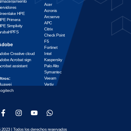
lmacenamiento
Acer
ervidores
Acronis
reenlake HPE
Arcserve
PE Primera
APC
PE Simplivity
Citrix
ArubaHPFS
Check Point
F5
Adobe
Fortinet
dobe Creative cloud
Intel
dobe Acrobat sign
Kaspersky
crobat assistant
Palo Alto
Symantec
Veeam
tros:
Huawei
Vertiv
ogitech
 2023 | Todos los derechos reservados