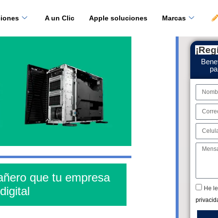
ciones
A un Clic
Apple soluciones
Marcas
¡Regí
Benef
pa
añero que tu empresa
digital
He le
privacid