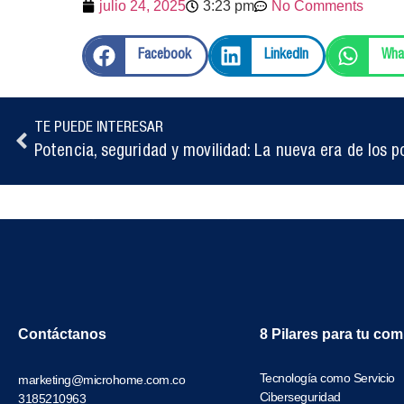
julio 24, 2025
3:23 pm
No Comments
Facebook
LinkedIn
Wha
TE PUEDE INTERESAR
Contáctanos
8 Pilares para tu co
Tecnología como Servicio
marketing@microhome.com.co
Ciberseguridad
3185210963