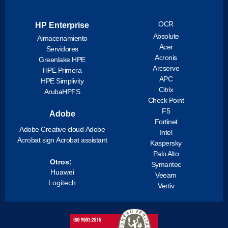
OCR
HP Enterprise
Absolute
Almacenamiento
Acer
Servidores
Acronis
Greenlake HPE
Arcserve
HPE Primera
APC
HPE Simplivity
Citrix
ArubaHPFS
Check Point
F5
Adobe
Fortinet
Adobe Creative cloud
Adobe
Intel
Acrobat sign
Acrobat assistant
Kaspersky
Palo Alto
Otros:
Symantec
Huawei
Veeam
Logitech
Vertiv