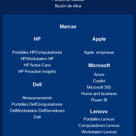
Buzón de ética
Marcas
HP
Apple
Portátiles HP
Computadores
Apple empresas
HP
Workstation HP
HP Active Care
Microsoft
HP Proactive Insights
Azure
Copilot
Dell
Microsoft 365
Home and business
Almacenamiento
Power BI
Portátiles Dell
Computadores
Dell
Workstation Dell
Servidores
Lenovo
Dell
Portátiles Lenovo
Computadores Lenovo
Workstation Lenovo