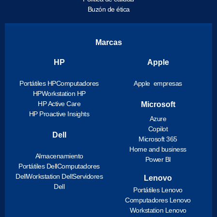
Buzón de ética
Marcas
HP
Apple
Portátiles HP
Computadores
Apple empresas
HP
Workstation HP
HP Active Care
Microsoft
HP Proactive Insights
Azure
Copilot
Dell
Microsoft 365
Home and business
Almacenamiento
Power BI
Portátiles Dell
Computadores
Dell
Workstation Dell
Servidores
Lenovo
Dell
Portátiles Lenovo
Computadores Lenovo
Workstation Lenovo