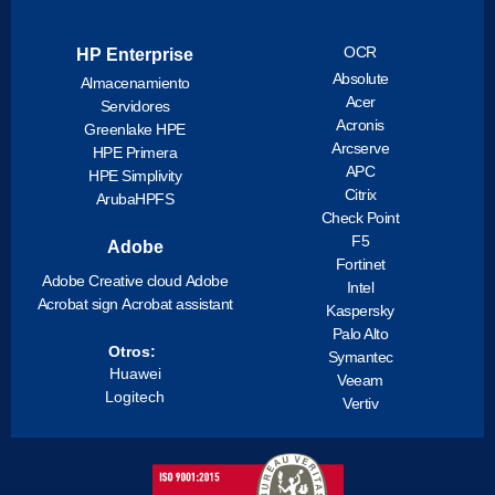
OCR
HP Enterprise
Absolute
Almacenamiento
Acer
Servidores
Acronis
Greenlake HPE
Arcserve
HPE Primera
APC
HPE Simplivity
Citrix
ArubaHPFS
Check Point
F5
Adobe
Fortinet
Adobe Creative cloud
Adobe
Intel
Acrobat sign
Acrobat assistant
Kaspersky
Palo Alto
Otros:
Symantec
Huawei
Veeam
Logitech
Vertiv