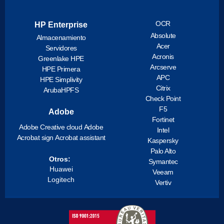
OCR
HP Enterprise
Absolute
Almacenamiento
Acer
Servidores
Acronis
Greenlake HPE
Arcserve
HPE Primera
APC
HPE Simplivity
Citrix
ArubaHPFS
Check Point
F5
Adobe
Fortinet
Adobe Creative cloud
Adobe
Intel
Acrobat sign
Acrobat assistant
Kaspersky
Palo Alto
Otros:
Symantec
Huawei
Veeam
Logitech
Vertiv