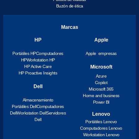
Buzón de ética
Marcas
HP
Apple
Portátiles HP
Computadores
Apple empresas
HP
Workstation HP
HP Active Care
Microsoft
HP Proactive Insights
Azure
Copilot
Dell
Microsoft 365
Home and business
Almacenamiento
Power BI
Portátiles Dell
Computadores
Dell
Workstation Dell
Servidores
Lenovo
Dell
Portátiles Lenovo
Computadores Lenovo
Workstation Lenovo