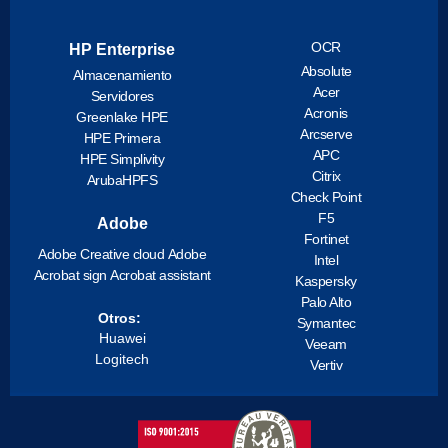
OCR
HP Enterprise
Absolute
Almacenamiento
Acer
Servidores
Acronis
Greenlake HPE
Arcserve
HPE Primera
APC
HPE Simplivity
Citrix
ArubaHPFS
Check Point
F5
Adobe
Fortinet
Adobe Creative cloud
Adobe
Intel
Acrobat sign
Acrobat assistant
Kaspersky
Palo Alto
Otros:
Symantec
Huawei
Veeam
Logitech
Vertiv