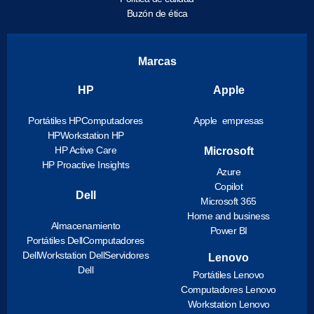
Buzón de ética
Marcas
HP
Apple
Portátiles HP
Computadores
Apple empresas
HP
Workstation HP
HP Active Care
Microsoft
HP Proactive Insights
Azure
Copilot
Dell
Microsoft 365
Home and business
Almacenamiento
Power BI
Portátiles Dell
Computadores
Dell
Workstation Dell
Servidores
Lenovo
Dell
Portátiles Lenovo
Computadores Lenovo
Workstation Lenovo