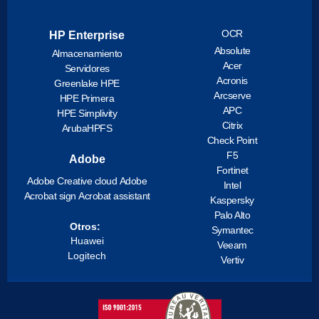
OCR
HP Enterprise
Absolute
Almacenamiento
Acer
Servidores
Acronis
Greenlake HPE
Arcserve
HPE Primera
APC
HPE Simplivity
Citrix
ArubaHPFS
Check Point
F5
Adobe
Fortinet
Adobe Creative cloud
Adobe
Intel
Acrobat sign
Acrobat assistant
Kaspersky
Palo Alto
Otros:
Symantec
Huawei
Veeam
Logitech
Vertiv