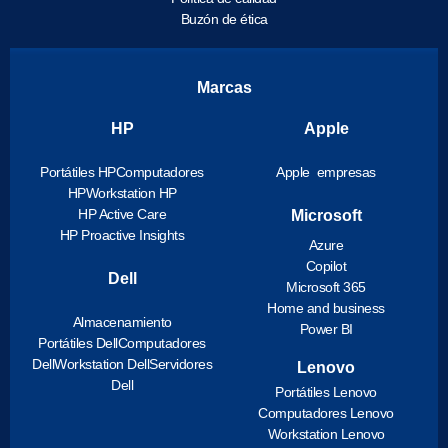
Buzón de ética
Marcas
HP
Apple
Portátiles HP
Computadores
Apple empresas
HP
Workstation HP
HP Active Care
Microsoft
HP Proactive Insights
Azure
Copilot
Dell
Microsoft 365
Home and business
Almacenamiento
Power BI
Portátiles Dell
Computadores
Dell
Workstation Dell
Servidores
Lenovo
Dell
Portátiles Lenovo
Computadores Lenovo
Workstation Lenovo