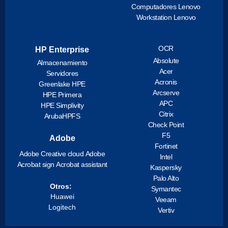
Computadores Lenovo
Workstation Lenovo
OCR
HP Enterprise
Absolute
Almacenamiento
Acer
Servidores
Acronis
Greenlake HPE
Arcserve
HPE Primera
APC
HPE Simplivity
Citrix
ArubaHPFS
Check Point
F5
Adobe
Fortinet
Adobe Creative cloud
Adobe
Intel
Acrobat sign
Acrobat assistant
Kaspersky
Palo Alto
Otros:
Symantec
Huawei
Veeam
Logitech
Vertiv