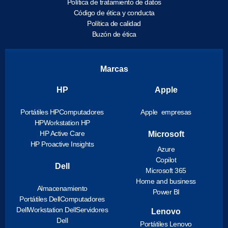
Política de tratamiento de datos
Código de ética y conducta
Política de calidad
Buzón de ética
Marcas
HP
Apple
Portátiles HP
Computadores
Apple empresas
HP
Workstation HP
HP Active Care
Microsoft
HP Proactive Insights
Azure
Copilot
Dell
Microsoft 365
Home and business
Almacenamiento
Power BI
Portátiles Dell
Computadores
Dell
Workstation Dell
Servidores
Lenovo
Dell
Portátiles Lenovo