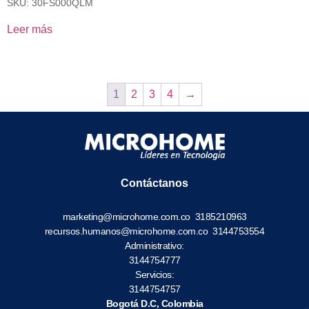
SKU: 30FS000QLM
Leer más
1
2
3
4
→
Contáctanos
marketing@microhome.com.co
3185210963
recursos.humanos@microhome.com.co
3144753554
Administrativo:
3144754777
Servicios:
3144754757
Bogotá D.C, Colombia