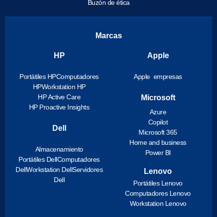
Buzón de ética
Marcas
HP
Apple
Portátiles HP
Computadores
Apple empresas
HP
Workstation HP
HP Active Care
Microsoft
HP Proactive Insights
Azure
Copilot
Dell
Microsoft 365
Home and business
Almacenamiento
Power BI
Portátiles Dell
Computadores
Dell
Workstation Dell
Servidores
Lenovo
Dell
Portátiles Lenovo
Computadores Lenovo
Workstation Lenovo