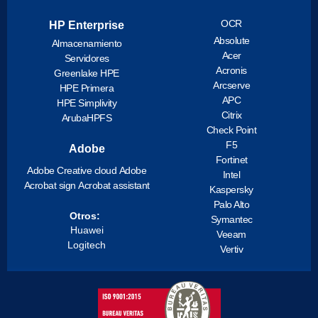
OCR
HP Enterprise
Absolute
Almacenamiento
Acer
Servidores
Acronis
Greenlake HPE
Arcserve
HPE Primera
APC
HPE Simplivity
Citrix
ArubaHPFS
Check Point
F5
Adobe
Fortinet
Adobe Creative cloud
Adobe
Intel
Acrobat sign
Acrobat assistant
Kaspersky
Palo Alto
Otros:
Symantec
Huawei
Veeam
Logitech
Vertiv