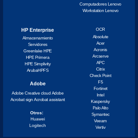
Computadores Lenovo
Workstation Lenovo
OCR
HP Enterprise
Absolute
Almacenamiento
Acer
Servidores
Acronis
Greenlake HPE
Arcserve
HPE Primera
APC
HPE Simplivity
Citrix
ArubaHPFS
Check Point
F5
Adobe
Fortinet
Adobe Creative cloud
Adobe
Intel
Acrobat sign
Acrobat assistant
Kaspersky
Palo Alto
Otros:
Symantec
Huawei
Veeam
Logitech
Vertiv