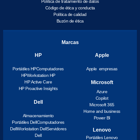
Política de tratamiento de datos
Código de ética y conducta
Política de calidad
Buzón de ética
Marcas
HP
Apple
Portátiles HP
Computadores
Apple empresas
HP
Workstation HP
HP Active Care
Microsoft
HP Proactive Insights
Azure
Copilot
Dell
Microsoft 365
Home and business
Almacenamiento
Power BI
Portátiles Dell
Computadores
Dell
Workstation Dell
Servidores
Lenovo
Dell
Portátiles Lenovo