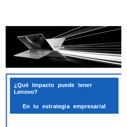
¿Qué Impacto puede tener
Lenovo?
En tu estrategia empresarial