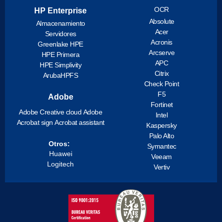
OCR
HP Enterprise
Absolute
Almacenamiento
Acer
Servidores
Acronis
Greenlake HPE
Arcserve
HPE Primera
APC
HPE Simplivity
Citrix
ArubaHPFS
Check Point
F5
Adobe
Fortinet
Adobe Creative cloud
Adobe
Intel
Acrobat sign
Acrobat assistant
Kaspersky
Palo Alto
Otros:
Symantec
Huawei
Veeam
Logitech
Vertiv