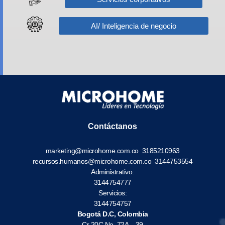
AI/ Inteligencia de negocio
Contáctanos
marketing@microhome.com.co
3185210963
recursos.humanos@microhome.com.co
3144753554
Administrativo:
3144754777
Servicios:
3144754757
Bogotá D.C, Colombia
Cr 20C No. 72A – 39