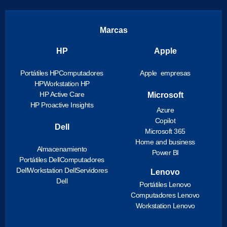
Marcas
HP
Apple
Portátiles HP
Computadores
Apple empresas
HP
Workstation HP
HP Active Care
Microsoft
HP Proactive Insights
Azure
Copilot
Dell
Microsoft 365
Home and business
Almacenamiento
Power BI
Portátiles Dell
Computadores
Dell
Workstation Dell
Servidores
Lenovo
Dell
Portátiles Lenovo
Computadores Lenovo
Workstation Lenovo