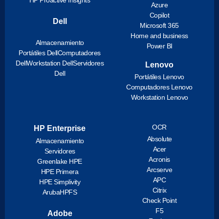
Azure
Copilot
Dell
Microsoft 365
Home and business
Almacenamiento
Power BI
Portátiles Dell
Computadores
Dell
Workstation Dell
Servidores
Lenovo
Dell
Portátiles Lenovo
Computadores Lenovo
Workstation Lenovo
OCR
HP Enterprise
Absolute
Almacenamiento
Acer
Servidores
Acronis
Greenlake HPE
Arcserve
HPE Primera
APC
HPE Simplivity
Citrix
ArubaHPFS
Check Point
F5
Adobe