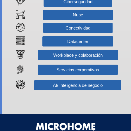
Ciberseguridad
Nube
Conectividad
Datacenter
Workplace y colaboración
Servicios corporativos
AI/ Inteligencia de negocio