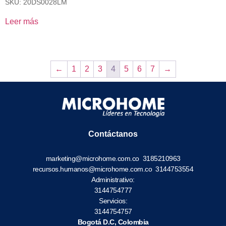
SKU: 20DS0028LM
Leer más
←
1
2
3
4
5
6
7
→
Contáctanos
marketing@microhome.com.co
3185210963
recursos.humanos@microhome.com.co
3144753554
Administrativo:
3144754777
Servicios:
3144754757
Bogotá D.C, Colombia