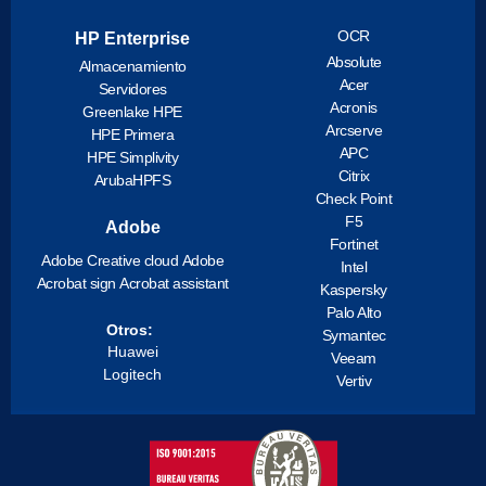
OCR
HP Enterprise
Absolute
Almacenamiento
Acer
Servidores
Acronis
Greenlake HPE
Arcserve
HPE Primera
APC
HPE Simplivity
Citrix
ArubaHPFS
Check Point
F5
Adobe
Fortinet
Adobe Creative cloud
Adobe
Intel
Acrobat sign
Acrobat assistant
Kaspersky
Palo Alto
Otros:
Symantec
Huawei
Veeam
Logitech
Vertiv