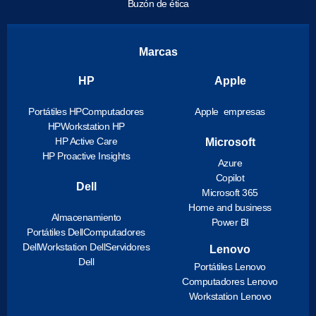
Buzón de ética
Marcas
HP
Apple
Portátiles HP
Computadores
Apple empresas
HP
Workstation HP
HP Active Care
Microsoft
HP Proactive Insights
Azure
Copilot
Dell
Microsoft 365
Home and business
Almacenamiento
Power BI
Portátiles Dell
Computadores
Dell
Workstation Dell
Servidores
Lenovo
Dell
Portátiles Lenovo
Computadores Lenovo
Workstation Lenovo