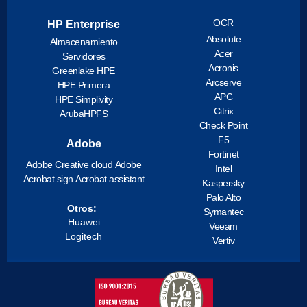
OCR
HP Enterprise
Absolute
Almacenamiento
Acer
Servidores
Acronis
Greenlake HPE
Arcserve
HPE Primera
APC
HPE Simplivity
Citrix
ArubaHPFS
Check Point
F5
Adobe
Fortinet
Adobe Creative cloud
Adobe
Intel
Acrobat sign
Acrobat assistant
Kaspersky
Palo Alto
Otros:
Symantec
Huawei
Veeam
Logitech
Vertiv