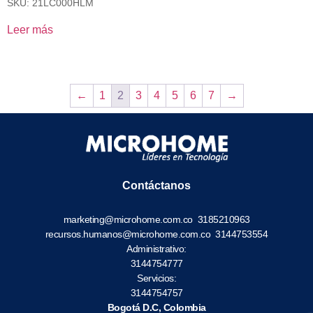
SKU: 21LC000HLM
Leer más
←
1
2
3
4
5
6
7
→
Contáctanos
marketing@microhome.com.co
3185210963
recursos.humanos@microhome.com.co
3144753554
Administrativo:
3144754777
Servicios:
3144754757
Bogotá D.C, Colombia