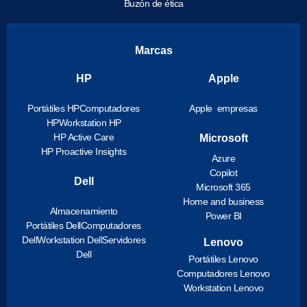
Buzón de ética
Marcas
HP
Apple
Portátiles HP
Computadores
Apple empresas
HP
Workstation HP
HP Active Care
Microsoft
HP Proactive Insights
Azure
Copilot
Dell
Microsoft 365
Home and business
Almacenamiento
Power BI
Portátiles Dell
Computadores
Dell
Workstation Dell
Servidores
Lenovo
Dell
Portátiles Lenovo
Computadores Lenovo
Workstation Lenovo